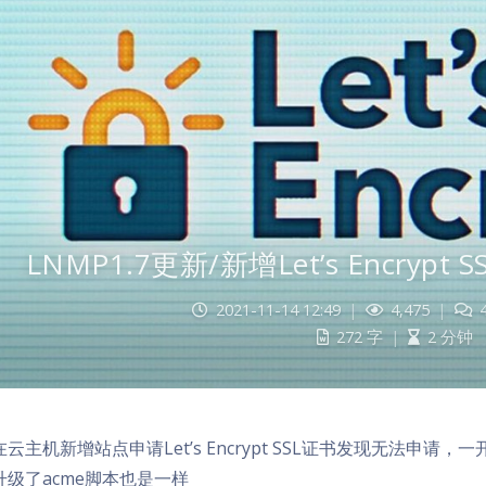
LNMP1.7更新/新增Let’s Encry
2021-11-14 12:49
|
4,475
|
272 字
|
2 分钟
云主机新增站点申请Let’s Encrypt SSL证书发现无法申请，
升级了acme脚本也是一样