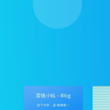
雷狼小站 – Blog
按下功率，轰-嚓嚓嚓！