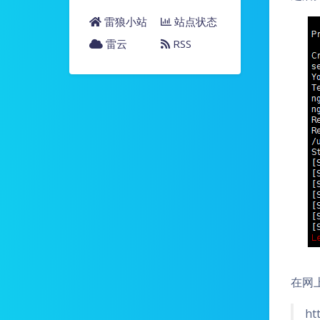
雷狼小站
站点状态
雷云
RSS
在网上
ht