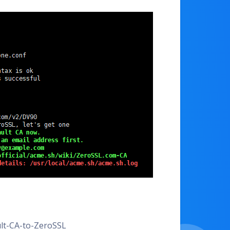
ult-CA-to-ZeroSSL