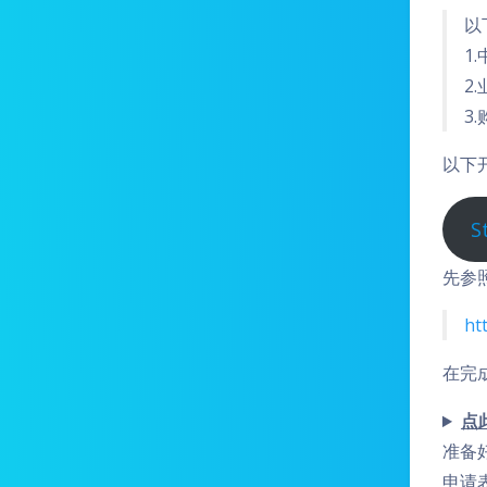
以
1
2
3
以下
先参
ht
在完
点
准备
申请