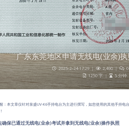
广东东莞地区申请无线电(业余)执
2025-2-24 17:29
|
2,490
|
0
1250 字
|
5 分钟
醒：本文章仅针对泉盛UV-K6手持电台为主进行撰写，如您使用的其他手持
！
先确保已通过无线电(业余)考试并拿到无线电(
业余
)操作执照