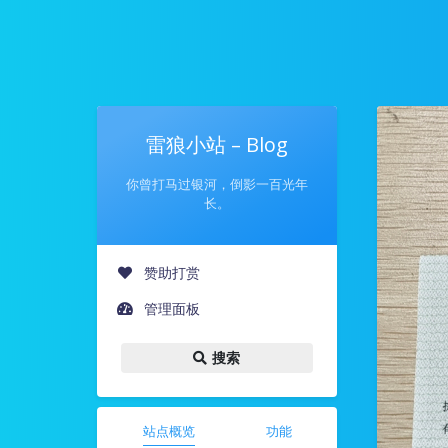
雷狼小站 – Blog
你曾打马过银河，倒影一百光年
长。
赞助打赏
管理面板
搜索
站点概览
功能