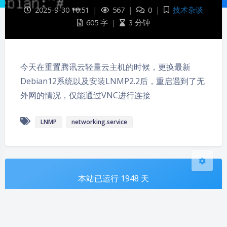
2025-9-30 10:51
|
567
|
0
|
技术杂谈
605 字
|
3 分钟
夜间模式
今天在重置腾讯云轻量云主机的时候，更换最新
Sans Serif
Serif
Debian12系统以及安装LNMP2.2后，重启遇到了无
浅阴影
深阴影
外网的情况，仅能通过VNC进行连接
关闭
日落
暗化
灰度
LNMP
networking.service
本站已运行 1948 天
05 小时 32 分
雷狼小站各站点状态
Copyright © 2017-2026 Ray Wolf